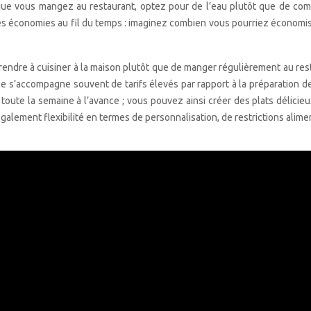
rsque vous mangez au restaurant, optez pour de l’eau plutôt que de co
es économies au fil du temps : imaginez combien vous pourriez économis
rendre à cuisiner à la maison plutôt que de manger régulièrement au res
e s’accompagne souvent de tarifs élevés par rapport à la préparation de
oute la semaine à l’avance ; vous pouvez ainsi créer des plats délicieux
galement flexibilité en termes de personnalisation, de restrictions alimen