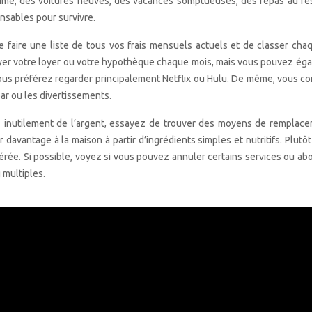
mme, des voitures neuves, des vacances somptueuses, des repas au rest
ensables pour survivre.
 de faire une liste de tous vos frais mensuels actuels et de classer ch
yer votre loyer ou votre hypothèque chaque mois, mais vous pouvez égal
ous préférez regarder principalement Netflix ou Hulu. De même, vous 
bar ou les divertissements.
z inutilement de l’argent, essayez de trouver des moyens de remplac
 davantage à la maison à partir d’ingrédients simples et nutritifs. Plut
férée. Si possible, voyez si vous pouvez annuler certains services ou
 multiples.