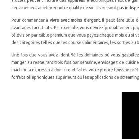
articles peuvent inclure des appareils électroniques haut de ga
certainement améliorer notre qualité de vie, ils ne sont pas indisp
Pour commencer à
vivre avec moins d’argent
, il peut être utile
avantages facultatifs. Par exemple, vous devrez probablement pa
télévision par câble premium que vous payez chaque mois ou si v
des catégories telles que les courses alimentaires, les sorties au 
Une fois que vous avez identifié les domaines où vous gaspille
manger au restaurant trois fois par semaine, envisagez de cuisiner
machine à expresso à domicile et faites votre propre boisson pré
forfaits téléphoniques supérieurs ou les applications de streaming