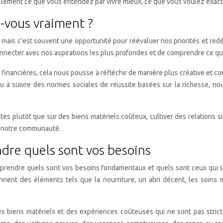
llement ce que vous entendez par vivre mieux, ce que vous voulez exacte
z-vous vraiment ?
mais c’est souvent une opportunité pour réévaluer nos priorités et redé
onnecter avec nos aspirations les plus profondes et de comprendre ce qu
nancières, cela nous pousse à réfléchir de manière plus créative et co
u à suivre des normes sociales de réussite basées sur la richesse, n
tes plutôt que sur des biens matériels coûteux, cultiver des relations 
à notre communauté.
dre quels sont vos besoins
omprendre quels sont vos besoins fondamentaux et quels sont ceux qui
ent des éléments tels que la nourriture, un abri décent, les soins mé
 biens matériels et des expériences coûteuses qui ne sont pas strict