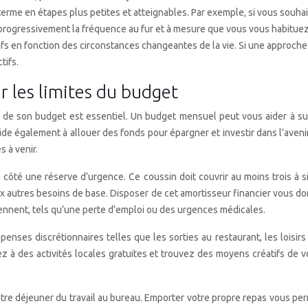
rme en étapes plus petites et atteignables. Par exemple, si vous souha
z progressivement la fréquence au fur et à mesure que vous vous habit
fs en fonction des circonstances changeantes de la vie. Si une approche
tifs.
r les limites du budget
tes de son budget est essentiel. Un budget mensuel peut vous aider à 
de également à allouer des fonds pour épargner et investir dans l’avenir. 
s à venir.
 côté une réserve d’urgence. Ce coussin doit couvrir au moins trois à
aux autres besoins de base. Disposer de cet amortisseur financier vous d
nnent, tels qu’une perte d’emploi ou des urgences médicales.
nses discrétionnaires telles que les sorties au restaurant, les loisirs et
pez à des activités locales gratuites et trouvez des moyens créatifs de 
tre déjeuner du travail au bureau. Emporter votre propre repas vous perm