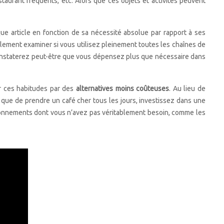
aurant fréquents, etc. Alors que ces objets et activités peuvent
aque article en fonction de sa nécessité absolue par rapport à ses
ement examiner si vous utilisez pleinement toutes les chaînes de
constaterez peut-être que vous dépensez plus que nécessaire dans
er ces habitudes par des
alternatives moins coûteuses
. Au lieu de
ôt que de prendre un café cher tous les jours, investissez dans une
 abonnements dont vous n’avez pas véritablement besoin, comme les